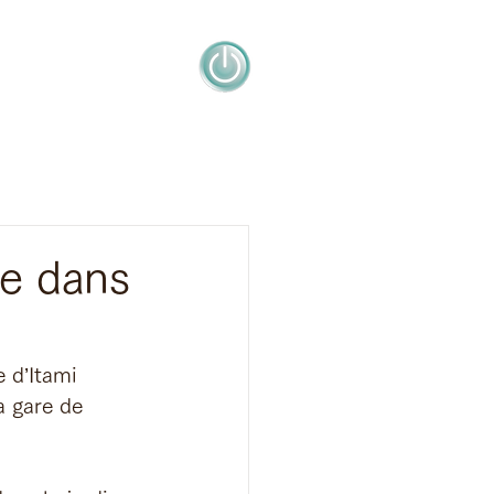
ée dans
’Itami         
a gare de 