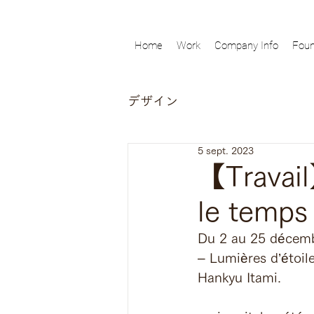
Home
Work
Company Info
Foun
デザイン
5 sept. 2023
【Travail
le temps -
Du 2 au 25 décembr
– Lumières d’étoile
Hankyu Itami.