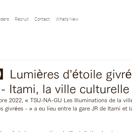
ders
Recruit
Contact
What's New
】Lumières d’étoile givr
 Itami, la ville culturelle
e 2022, « TSU-NA-GU Les Illuminations de la ville d
s givrées - » a eu lieu entre la gare JR de Itami et l