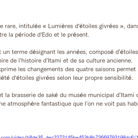
re rare, intitulée « Lumières d’étoiles givrées », dan
tre la période d’Edo et le présent.
 un terme désignant les années, composé d'étoiles 
spire de l'histoire d'Itami et de sa culture ancienne.
 exprime les changements des quatre saisons permet a
iété d’étoiles givrées selon leur propre sensibilité.
et la brasserie de saké du musée municipal d'Itami 
une atmosphère fantastique que l'on ne voit pas hab
tic.com/video/b8de35_dec2273145be453b8b72669793198dc6/