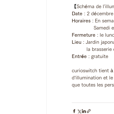
【
Schéma de l'illu
Date
 : 2 décembr
Horaires
 : En sema
	 	 Samedi 
Fermeture
 : le lund
Lieu
 : Jardin japon
	   la brasserie
Entrée
 : gratuite 
curioswitch tient à 
d’illumination et l
que toutes les per