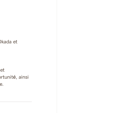
Okada et 
et 
tunité, ainsi 
e.