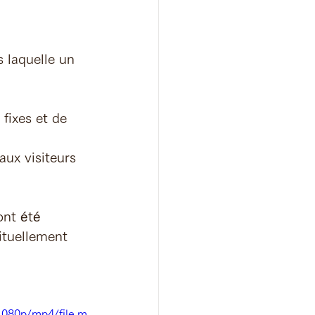
s laquelle un 
fixes et de 
ux visiteurs 
ont été 
ituellement 
1080p/mp4/file.m