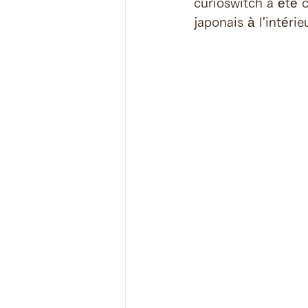
curioswitch a été c
japonais à l'intéri