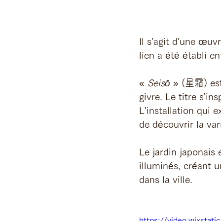
Il s'agit d'une œuv
lien a été établi en
« 
Seisō 
» (星霜) est
givre. Le titre s'in
L'installation qui
de découvrir la var
Le jardin japonais 
illuminés, créant 
dans la ville.
https://video.wixsta