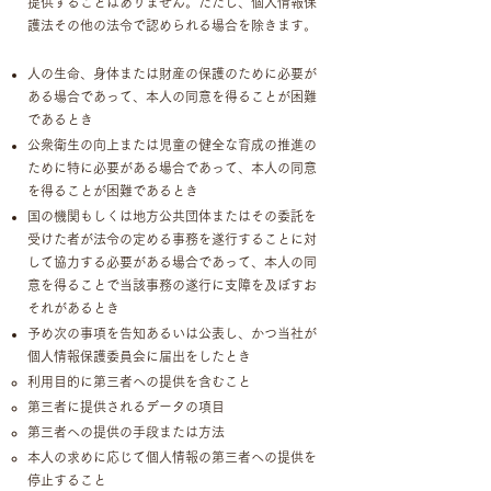
提供することはありません。ただし、個人情報保
護法その他の法令で認められる場合を除きます。
人の生命、身体または財産の保護のために必要が
ある場合であって、本人の同意を得ることが困難
であるとき
公衆衛生の向上または児童の健全な育成の推進の
ために特に必要がある場合であって、本人の同意
を得ることが困難であるとき
国の機関もしくは地方公共団体またはその委託を
受けた者が法令の定める事務を遂行することに対
して協力する必要がある場合であって、本人の同
意を得ることで当該事務の遂行に支障を及ぼすお
それがあるとき
予め次の事項を告知あるいは公表し、かつ当社が
個人情報保護委員会に届出をしたとき
利用目的に第三者への提供を含むこと
第三者に提供されるデータの項目
第三者への提供の手段または方法
本人の求めに応じて個人情報の第三者への提供を
停止すること