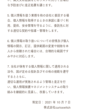
い、滅失又は毀損などのリスクに対して合理的
な予防並びに是正処置を講じます。
5. 個人情報を扱う業務を他の会社に委託する場
合、個人情報を取得するときの承諾に基づく利
用、提供、安全管理を守るように、委託先に対
する適切な契約や指導・管理をします。
6. 個人情報の取り扱いについての苦情及び個人
情報の開示、訂正、提供範囲の変更や削除を本
人から依頼された場合には、合理的な範囲です
みやかに対応します。
7. 当社が保有する個人情報に関して適用される
法令、国が定める指針及びその他の規範を遵守
するとともに、
適切な運用が実施されるよう管理と是正を行
い、個人情報保護マネジメントシステムの取り
組みを継続的に見直し、改善していきます。
制定日： 2021 年 10 月 7 日
株式会社curioswitch