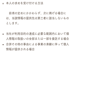
本人の求めを受け付ける方法
前項の定めにかかわらず、次に掲げる場合に
は、当該情報の提供先は第三者に該当しないもの
とします。
当社が利用目的の達成に必要な範囲内において個
人情報の取扱いの全部または一部を委託する場合
合併その他の事由による事業の承継に伴って個人
情報が提供される場合
個人情報を特定の者との間で共同して利用する場
合であって、その旨並びに共同して利用される個
人情報の項目、共同して利用する者の範囲、利用
する者の利用目的および当該個人情報の管理につ
いて責任を有する者の氏名または名称について、
あらかじめ本人に通知し、または本人が容易に知
り得る状態に置いた場合
4. 個人情報の委託について
当個人情報の取扱いを委託することがありま