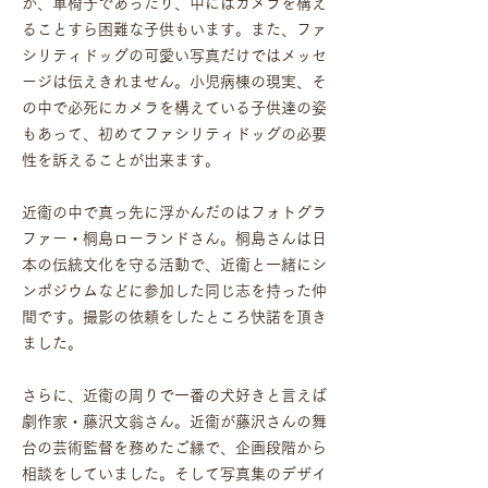
が、車椅子であったり、中にはカメラを構え
ることすら困難な子供もいます。また、ファ
シリティドッグの可愛い写真だけではメッセ
ージは伝えきれません。小児病棟の現実、そ
の中で必死にカメラを構えている子供達の姿
もあって、初めてファシリティドッグの必要
性を訴えることが出来ます。
近衞の中で真っ先に浮かんだのはフォトグラ
ファー・桐島ローランドさん。桐島さんは日
本の伝統文化を守る活動で、近衞と一緒にシ
ンポジウムなどに参加した同じ志を持った仲
間です。撮影の依頼をしたところ快諾を頂き
ました。
さらに、近衞の周りで一番の犬好きと言えば
劇作家・藤沢文翁さん。近衞が藤沢さんの舞
台の芸術監督を務めたご縁で、企画段階から
相談をしていました。そして写真集のデザイ