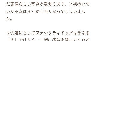
だ素晴らしい写真が​数多くあり、当初抱いて
いた不安はすっかり無くなってしまいまし
た。
子供達にとってファシリティドッグは単なる
「犬」ではなく、一緒に病気を闘ってくれる
「MY BEST
仲間だから、タイトルは
FRIEND AT THE HOSPITAL」
に決
定。
本プロジェクトの収益はファシリティドッグ
導入のためのシャイン・オン！キッズの活動
に役立てられています。写真集に登場したベ
イリーは、神奈川県立こども医療センターで
8年務めて2018年に引退。後任にアニーが就
任しました。また、写真集に
登場したヨギ
は、静岡県立こども病院で継続して元気に勤
務しています。そして2019年、東京都立小
児総合医療センターが日本で三例目となるフ